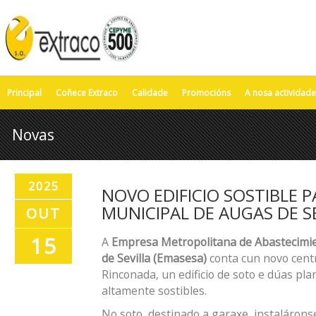
Principal
Coñece Extraco
Calidade
Promocións
A nosa actividade
Novas
2025
NOVO EDIFICIO SOSTIBLE 
MUNICIPAL DE AUGAS DE S
OUT
15
A
Empresa Metropolitana de Abastecimi
de Sevilla (Emasesa)
conta cun novo centr
Rinconada, un edificio de soto e dúas pla
altamente sostibles.
No soto, destinado a garaxe, instalárons