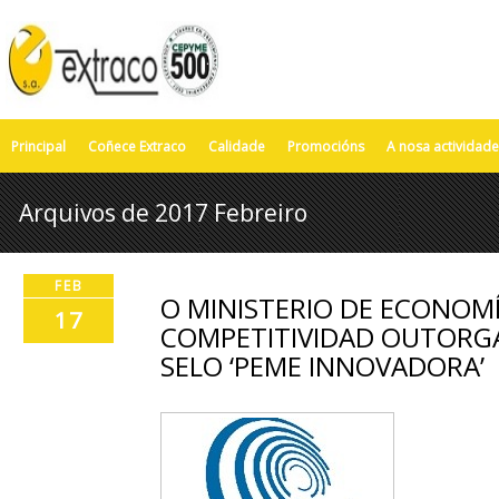
Principal
Coñece Extraco
Calidade
Promocións
A nosa actividade
Arquivos de 2017 Febreiro
FEB
O MINISTERIO DE ECONOMÍ
17
COMPETITIVIDAD OUTORGA
SELO ‘PEME INNOVADORA’