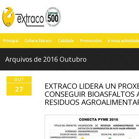
Principal
Coñece Extraco
Calidade
Promocións
A nosa actividade
Arquivos de 2016 Outubro
OUT
EXTRACO LIDERA UN PROXE
27
CONSEGUIR BIOASFALTOS A
RESIDUOS AGROALIMENTA