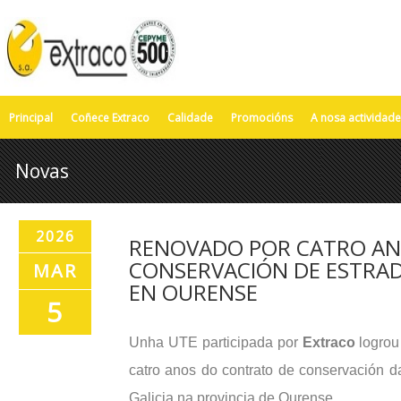
Principal
Coñece Extraco
Calidade
Promocións
A nosa actividade
Novas
2026
RENOVADO POR CATRO AN
CONSERVACIÓN DE ESTRA
MAR
EN OURENSE
5
Unha UTE participada por
Extraco
logrou
catro anos do contrato de conservación d
Galicia na provincia de Ourense.