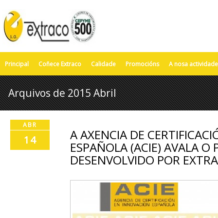
Principal
Coñece Extraco
Calidade
Promocións
A nosa actividade
Arquivos de 2015 Abril
ABR
A AXENCIA DE CERTIFICAC
14
ESPAÑOLA (ACIE) AVALA O 
DESENVOLVIDO POR EXTR