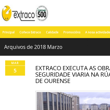
Principal
Coñece Extraco
Calidade
Promocións
A nosa actividade
Arquivos de 2018 Marzo
MAR
EXTRACO EXECUTA AS OBR
5
SEGURIDADE VIARIA NA R
DE OURENSE