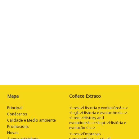
Mapa
Coñece Extraco
Principal
<!–:es–>Historia y evolución<!–:–>
<!–:gl–>Historia e evolución<!–:–>
Coñécenos
<!–:en–>History and
Calidade e Medio ambiente
evolution<!–:–><!–:pt–>História e
Promocións
evolução<!–:–>
Novas
<!–:es–>Empresas
A nosa actividade
participadas<!–:–><!–:gl–