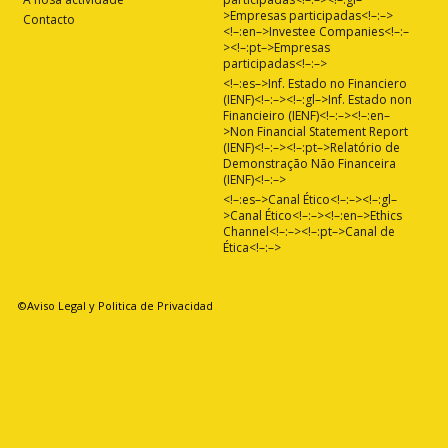
>Empresas participadas<!–:–>
Contacto
<!–:en–>Investee Companies<!–:–
><!–:pt–>Empresas
participadas<!–:–>
<!–:es–>Inf. Estado no Financiero
(IENF)<!–:–><!–:gl–>Inf. Estado non
Financieiro (IENF)<!–:–><!–:en–
>Non Financial Statement Report
(IENF)<!–:–><!–:pt–>Relatório de
Demonstração Não Financeira
(IENF)<!–:–>
<!–:es–>Canal Ético<!–:–><!–:gl–
>Canal Ético<!–:–><!–:en–>Ethics
Channel<!–:–><!–:pt–>Canal de
Ética<!–:–>
©Aviso Legal y Politica de Privacidad