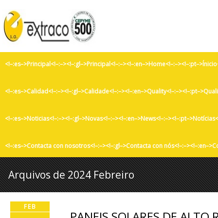
<!–:es–>Principal<!–:–><!–:gl–>Principal<!–:–><!–:en–>Home<!–:–><!–:pt–>Ínicio
<!–:es–>Calidad<!–:–><!–:gl–>Calidade<!–:–><!–:en–>Quality<!–:–><!–:pt–>Qual
<!–:es–>Noticias<!–:–><!–:gl–>Novas<!–:–><!–:en–>News<!–:–><!–:pt–>Notícias<
<!–:es–>Contacta con nosotros<!–:–><!–:gl–>Contacta con nós<!–:–><!–:en–>C
Arquivos de 2024 Febreiro
FEB
PANEIS SOLARES DE ALTO