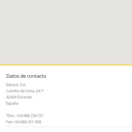
Datos de contacto
Extraco, S.A.
Camiño da Cima, 24 1º
32004 Ourense
España
Tfno.: +34 988 236 751
Fax: +34 988 251 939