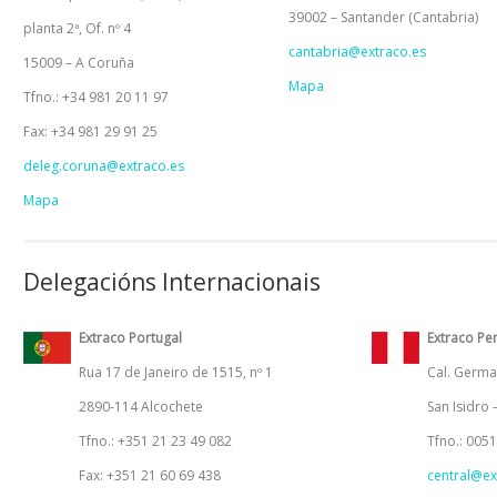
39002 – Santander (Cantabria)
planta 2ª, Of. nº 4
cantabria@extraco.es
15009 – A Coruña
Mapa
Tfno.: +34 981 20 11 97
Fax: +34 981 29 91 25
deleg.coruna@extraco.es
Mapa
Delegacións Internacionais
Extraco Portugal
Extraco Pe
Rua 17 de Janeiro de 1515, nº 1
Cal. Germa
2890-114 Alcochete
San Isidro 
Tfno.: +351 21 23 49 082
Tfno.: 005
Fax: +351 21 60 69 438
central@ex