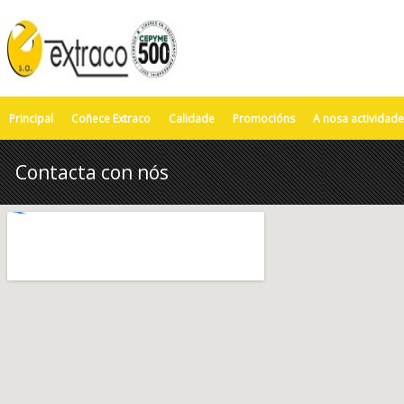
Principal
Coñece Extraco
Calidade
Promocións
A nosa actividade
Contacta con nós