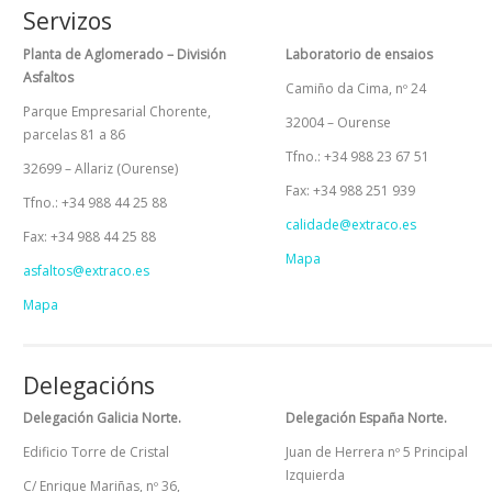
Servizos
Planta de Aglomerado – División
Laboratorio de ensaios
Asfaltos
Camiño da Cima, nº 24
Parque Empresarial Chorente,
32004 – Ourense
parcelas 81 a 86
Tfno.: +34 988 23 67 51
32699 – Allariz (Ourense)
Fax: +34 988 251 939
Tfno.: +34 988 44 25 88
calidade@extraco.es
Fax: +34 988 44 25 88
Mapa
asfaltos@extraco.es
Mapa
Delegacións
Delegación Galicia Norte.
Delegación España Norte.
Edificio Torre de Cristal
Juan de Herrera nº 5 Principal
Izquierda
C/ Enrique Mariñas, nº 36,