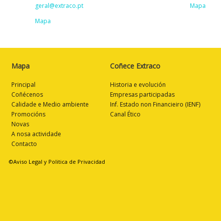
geral@extraco.pt
Mapa
Mapa
Mapa
Coñece Extraco
Principal
Historia e evolución
Coñécenos
Empresas participadas
Calidade e Medio ambiente
Inf. Estado non Financieiro (IENF)
Promocións
Canal Ético
Novas
A nosa actividade
Contacto
©Aviso Legal y Politica de Privacidad