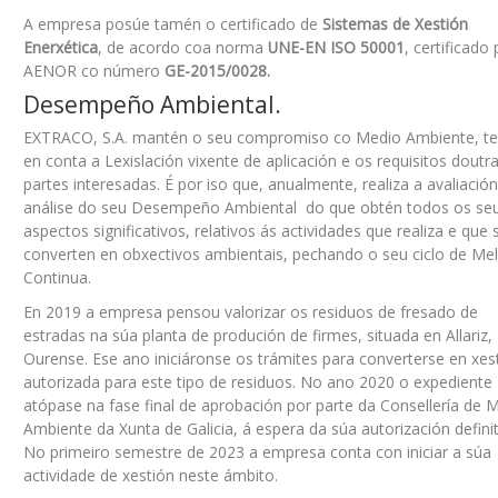
A empresa posúe tamén o certificado de
Sistemas de
Xestión
Enerxética
, de acordo coa norma
UNE-EN ISO 50001
, certificado 
AENOR co número
GE-2015/0028.
Desempeño Ambiental.
EXTRACO, S.A. mantén o seu compromiso co Medio Ambiente, t
en conta a Lexislación vixente de aplicación e os requisitos doutr
partes interesadas. É por iso que, anualmente, realiza a avaliación
análise do seu Desempeño Ambiental do que obtén todos os se
aspectos significativos, relativos ás actividades que realiza e que 
converten en obxectivos ambientais, pechando o seu ciclo de Mel
Continua.
En 2019 a empresa pensou valorizar os residuos de fresado de
estradas na súa planta de produción de firmes, situada en Allariz,
Ourense. Ese ano iniciáronse os trámites para converterse en xes
autorizada para este tipo de residuos. No ano 2020 o expediente
atópase na fase final de aprobación por parte da Consellería de 
Ambiente da Xunta de Galicia, á espera da súa autorización definit
No primeiro semestre de 2023 a empresa conta con iniciar a súa
actividade de xestión neste ámbito.