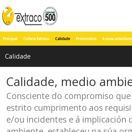
Principal
Coñece Extraco
Calidade
Promocións
A nosa actividade
Calidade
Calidade, medio ambie
Consciente do compromiso que c
estrito cumprimento aos requisi
e/ou incidentes e á implicació
ambiente, estableceu na súa or