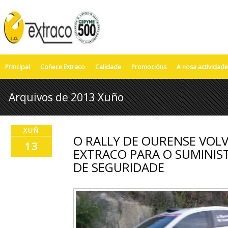
Principal
Coñece Extraco
Calidade
Promocións
A nosa actividade
Arquivos de 2013 Xuño
XUÑ
O RALLY DE OURENSE VOL
13
EXTRACO PARA O SUMINIS
DE SEGURIDADE