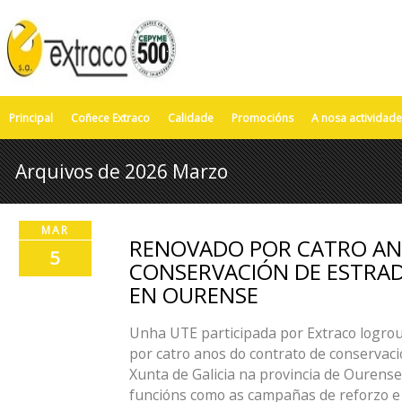
Principal
Coñece Extraco
Calidade
Promocións
A nosa actividade
Arquivos de 2026 Marzo
MAR
RENOVADO POR CATRO AN
5
CONSERVACIÓN DE ESTRA
EN OURENSE
Unha UTE participada por Extraco logro
por catro anos do contrato de conservaci
Xunta de Galicia na provincia de Ourens
funcións como as campañas de reforzo e 