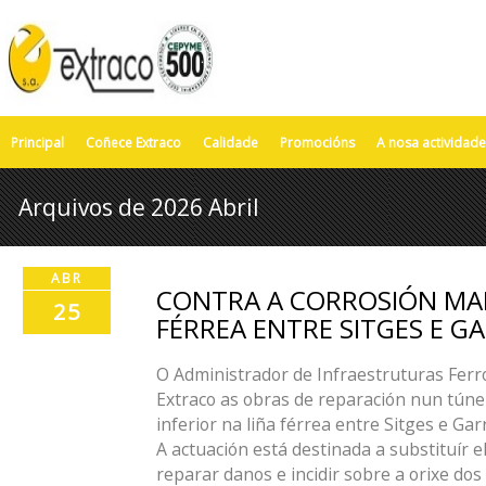
Principal
Coñece Extraco
Calidade
Promocións
A nosa actividade
Arquivos de 2026 Abril
ABR
CONTRA A CORROSIÓN MAR
25
FÉRREA ENTRE SITGES E G
O Administrador de Infraestruturas Ferro
Extraco as obras de reparación nun túne
inferior na liña férrea entre Sitges e Gar
A actuación está destinada a substituír 
reparar danos e incidir sobre a orixe do