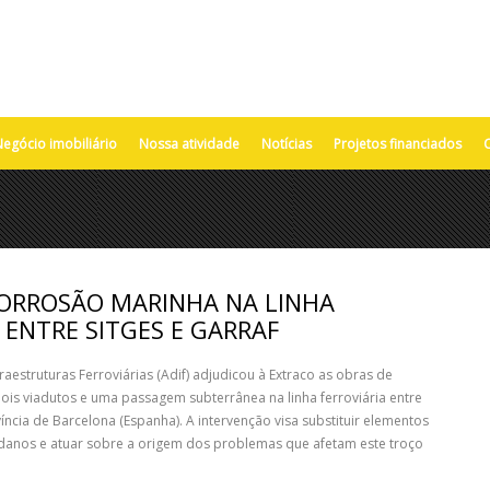
egócio imobiliário
Nossa atividade
Notícias
Projetos financiados
ORROSÃO MARINHA NA LINHA
 ENTRE SITGES E GARRAF
aestruturas Ferroviárias (Adif) adjudicou à Extraco as obras de
ois viadutos e uma passagem subterrânea na linha ferroviária entre
víncia de Barcelona (Espanha). A intervenção visa substituir elementos
 danos e atuar sobre a origem dos problemas que afetam este troço