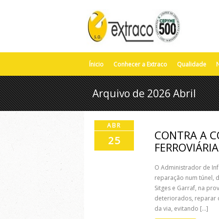
Ínicio
Conhecer a Extraco
Qualidade
N
Arquivo de 2026 Abril
ABR
CONTRA A C
25
FERROVIÁRIA
O Administrador de Infr
reparação num túnel, d
Sitges e Garraf, na pro
deteriorados, reparar
da via, evitando [...]