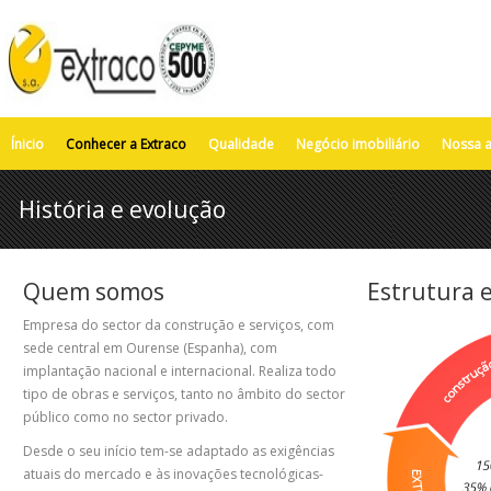
Ínicio
Conhecer a Extraco
Qualidade
Negócio imobiliário
Nossa a
História e evolução
Quem somos
Estrutura 
Empresa do sector da construção e serviços, com
sede central em Ourense (Espanha), com
implantação nacional e internacional. Realiza todo
tipo de obras e serviços, tanto no âmbito do sector
público como no sector privado.
Desde o seu início tem-se adaptado as exigências
atuais do mercado e às inovações tecnológicas-