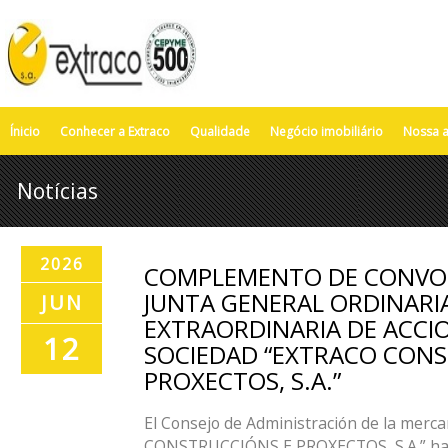
Ínicio
Conhecer a Extraco
Qualidade
Negócio imobiliário
Nossa a
Notícias
2026
COMPLEMENTO DE CONVOC
JUNTA GENERAL ORDINARI
JUN
EXTRAORDINARIA DE ACCIO
12
SOCIEDAD “EXTRACO CONS
PROXECTOS, S.A.”
El Consejo de Administración de la merc
CONSTRUCCIÓNS E PROXECTOS, S.A.” ha re