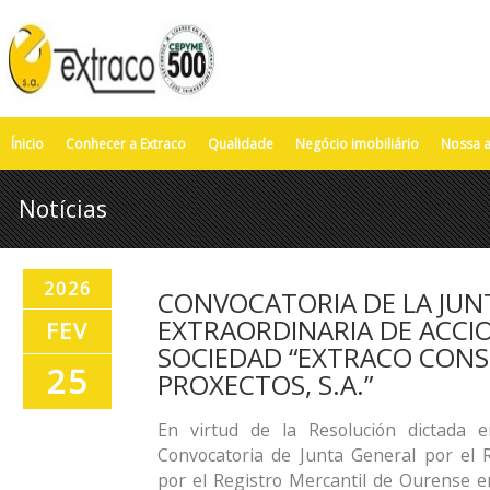
Ínicio
Conhecer a Extraco
Qualidade
Negócio imobiliário
Nossa a
Notícias
2026
CONVOCATORIA DE LA JUN
EXTRAORDINARIA DE ACCIO
FEV
SOCIEDAD “EXTRACO CONS
25
PROXECTOS, S.A.”
En virtud de la Resolución dictada 
Convocatoria de Junta General por el R
por el Registro Mercantil de Ourense e