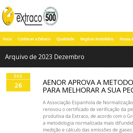
Ínicio
Conhecer a Extraco
Qualidade
Negócio imobiliário
Nossa a
Arquivo de 2023 Dezembro
DEZ
AENOR APROVA A METODO
26
PARA MELHORAR A SUA P
A Associação Espanhola de Normalização 
renovou o certificado de verificação da 
produtiva da Extraco, de acordo com o G
a metodologia normalizada mais difundid
medição e cálculo das emissões de gases 