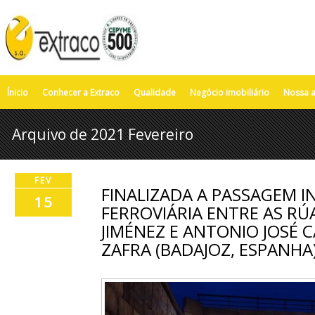
Ínicio
Conhecer a Extraco
Qualidade
Negócio imobiliário
Nossa a
Arquivo de 2021 Fevereiro
FEV
FINALIZADA A PASSAGEM I
15
FERROVIÁRIA ENTRE AS R
JIMÉNEZ E ANTONIO JOSÉ 
ZAFRA (BADAJOZ, ESPANHA