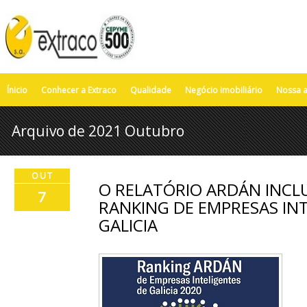
Ínicio
Conhecer a Extraco
Qualidade
Negócio imobiliário
Nossa a
Arquivo de 2021 Outubro
OUT
O RELATÓRIO ARDÁN INCL
7
RANKING DE EMPRESAS IN
GALICIA