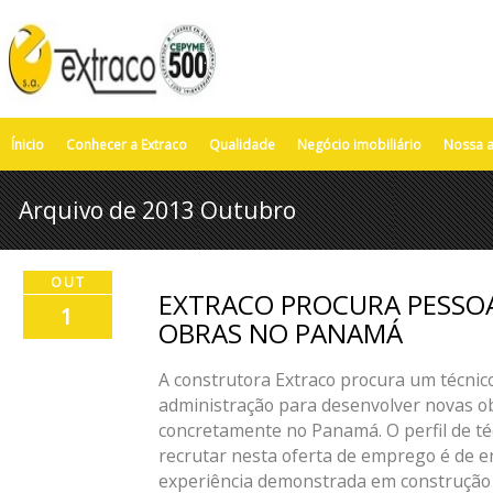
Ínicio
Conhecer a Extraco
Qualidade
Negócio imobiliário
Nossa a
Arquivo de 2013 Outubro
OUT
EXTRACO PROCURA PESSO
1
OBRAS NO PANAMÁ
A construtora Extraco procura um técnic
administração para desenvolver novas o
concretamente no Panamá. O perfil de té
recrutar nesta oferta de emprego é de e
experiência demonstrada em construção d