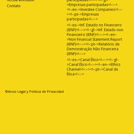
>Empresas participadas<!–:–>
Contato
<!–:en–>Investee Companies<!–:–
><!–:pt–>Empresas
participadas<!–:–>
<!–:es–>Inf. Estado no Financiero
(IENF)<!–:–><!–:gl–>Inf. Estado non
Financieiro (IENF)<!–:–><!–:en–
>Non Financial Statement Report
(IENF)<!–:–><!–:pt–>Relatório de
Demonstração Não Financeira
(IENF)<!–:–>
<!–:es–>Canal Ético<!–:–><!–:gl–
>Canal Ético<!–:–><!–:en–>Ethics
Channel<!–:–><!–:pt–>Canal de
Ética<!–:–>
©Aviso Legal y Politica de Privacidad