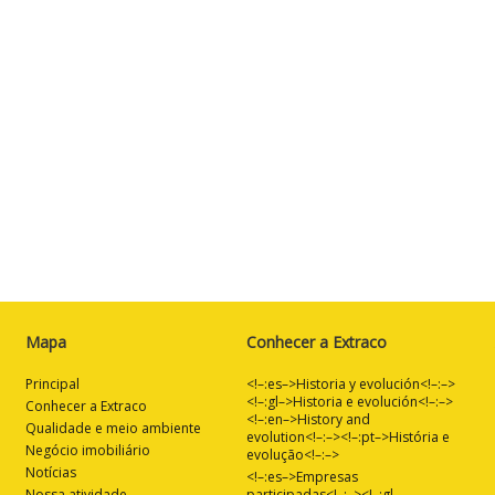
Mapa
Conhecer a Extraco
Principal
<!–:es–>Historia y evolución<!–:–>
<!–:gl–>Historia e evolución<!–:–>
Conhecer a Extraco
<!–:en–>History and
Qualidade e meio ambiente
evolution<!–:–><!–:pt–>História e
Negócio imobiliário
evolução<!–:–>
Notícias
<!–:es–>Empresas
Nossa atividade
participadas<!–:–><!–:gl–