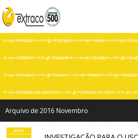
<!–:es–>Principal<!–:–><!–:gl–>Principal<!–:–><!–:en–>Home<!–:–><!–:pt–>Ínicio
<!–:es–>Calidad<!–:–><!–:gl–>Calidade<!–:–><!–:en–>Quality<!–:–><!–:pt–>Qual
<!–:es–>Noticias<!–:–><!–:gl–>Novas<!–:–><!–:en–>News<!–:–><!–:pt–>Notícias<
<!–:es–>Contacta con nosotros<!–:–><!–:gl–>Contacta con nós<!–:–><!–:en–>C
Arquivo de 2016 Novembro
NOV
INVESTIGAÇÃO PARA O USO