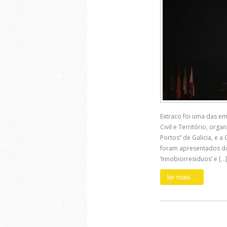
Extraco foi uma das em
Civil e Território, org
Portos” de Galicia, e 
foram apresentados doi
‘Innobiorresiduos’ e [...
ler mais...