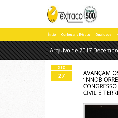
Ínicio
Conhecer a Extraco
Qualidade
N
Arquivo de 2017 Dezembr
DEZ
AVANÇAM OS
27
‘INNOBIORRES
CONGRESSO 
CIVIL E TERR