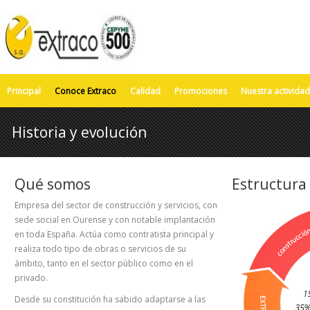
Principal
Conoce Extraco
Calidad
Promociones
Nuestra actividad
Historia y evolución
Qué somos
Estructura
Empresa del sector de construcción y servicios, con
sede social en Ourense y con notable implantación
en toda España. Actúa como contratista principal y
realiza todo tipo de obras o servicios de su
ámbito, tanto en el sector público como en el
privado.
Desde su constitución ha sabido adaptarse a las