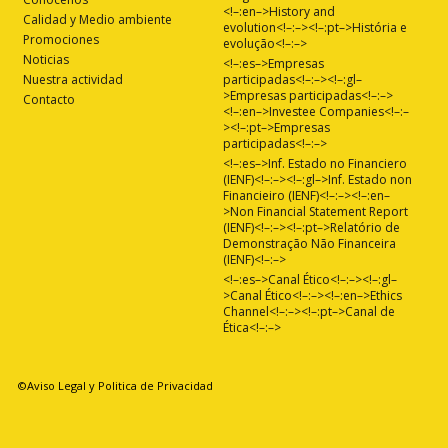
<!–:en–>History and
Calidad y Medio ambiente
evolution<!–:–><!–:pt–>História e
Promociones
evolução<!–:–>
Noticias
<!–:es–>Empresas
Nuestra actividad
participadas<!–:–><!–:gl–
>Empresas participadas<!–:–>
Contacto
<!–:en–>Investee Companies<!–:–
><!–:pt–>Empresas
participadas<!–:–>
<!–:es–>Inf. Estado no Financiero
(IENF)<!–:–><!–:gl–>Inf. Estado non
Financieiro (IENF)<!–:–><!–:en–
>Non Financial Statement Report
(IENF)<!–:–><!–:pt–>Relatório de
Demonstração Não Financeira
(IENF)<!–:–>
<!–:es–>Canal Ético<!–:–><!–:gl–
>Canal Ético<!–:–><!–:en–>Ethics
Channel<!–:–><!–:pt–>Canal de
Ética<!–:–>
©Aviso Legal y Politica de Privacidad