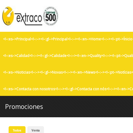
<!–:es–>Principal<!–:–><!–:gl–>Principal<!–:–><!–:en–>Home<!–:–><!–:pt–>Ínicio
<!–:es–>Calidad<!–:–><!–:gl–>Calidade<!–:–><!–:en–>Quality<!–:–><!–:pt–>Qual
<!–:es–>Noticias<!–:–><!–:gl–>Novas<!–:–><!–:en–>News<!–:–><!–:pt–>Notícias<
<!–:es–>Contacta con nosotros<!–:–><!–:gl–>Contacta con nós<!–:–><!–:en–>C
Promociones
Todos
Venta