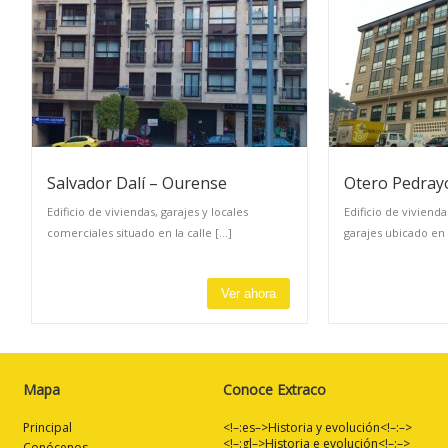
Salvador Dalí – Ourense
Otero Pedray
Edificio de viviendas, garajes y locales
Edificio de viviend
comerciales situado en la calle [...]
garajes ubicado en 
Ver ahora
Mapa
Conoce Extraco
Principal
<!–:es–>Historia y evolución<!–:–>
<!–:gl–>Historia e evolución<!–:–>
Conócenos