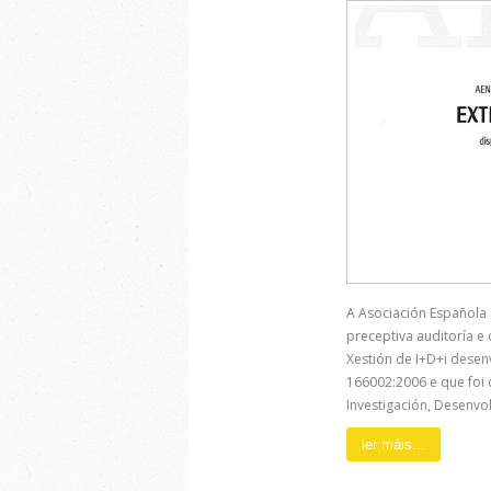
A Asociación Española 
preceptiva auditoría e
Xestión de I+D+i dese
166002:2006 e que foi 
Investigación, Desenvol
ler máis...