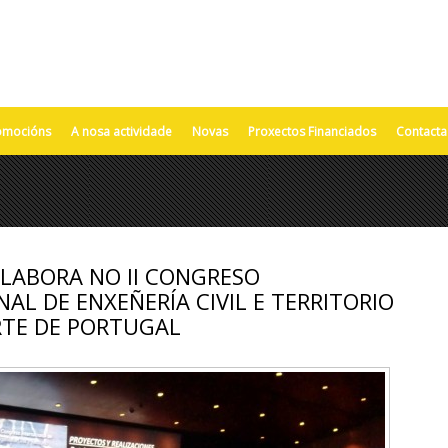
omocións
A nosa actividade
Novas
Proxectos Financiados
Contacta
LABORA NO II CONGRESO
AL DE ENXEÑERÍA CIVIL E TERRITORIO
RTE DE PORTUGAL