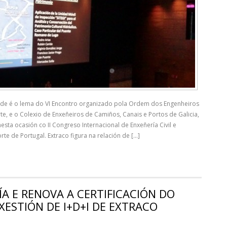
dade é o lema do VI Encontro organizado pola Ordem dos Engenheiros
te, e o Colexio de Enxeñeiros de Camiños, Canais e Portos de Galicia,
 nesta ocasión co II Congreso Internacional de Enxeñería Civil e
rte de Portugal. Extraco figura na relación de [...]
A E RENOVA A CERTIFICACIÓN DO
XESTIÓN DE I+D+I DE EXTRACO