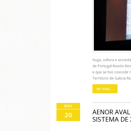
Auga, cultura e socie
de Portugal-Rexión Nor
e que se fixo coincidir
Territorio de Galicia-No
ler máis...
MAI
AENOR AVALÍ
20
SISTEMA DE 