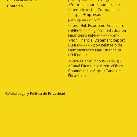
>Empresas participadas<!–:–>
Contacto
<!–:en–>Investee Companies<!–:–
><!–:pt–>Empresas
participadas<!–:–>
<!–:es–>Inf. Estado no Financiero
(IENF)<!–:–><!–:gl–>Inf. Estado non
Financieiro (IENF)<!–:–><!–:en–
>Non Financial Statement Report
(IENF)<!–:–><!–:pt–>Relatório de
Demonstração Não Financeira
(IENF)<!–:–>
<!–:es–>Canal Ético<!–:–><!–:gl–
>Canal Ético<!–:–><!–:en–>Ethics
Channel<!–:–><!–:pt–>Canal de
Ética<!–:–>
©Aviso Legal y Politica de Privacidad