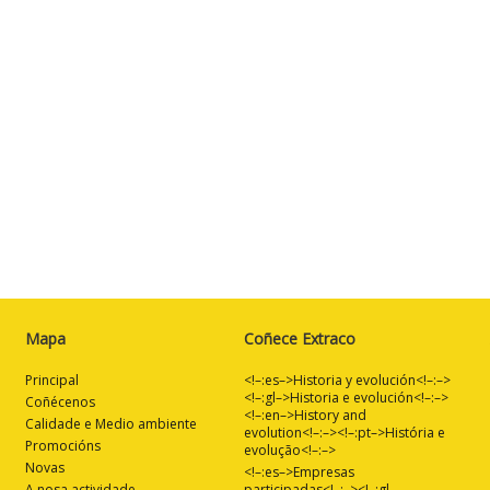
Mapa
Coñece Extraco
Principal
<!–:es–>Historia y evolución<!–:–>
<!–:gl–>Historia e evolución<!–:–>
Coñécenos
<!–:en–>History and
Calidade e Medio ambiente
evolution<!–:–><!–:pt–>História e
Promocións
evolução<!–:–>
Novas
<!–:es–>Empresas
A nosa actividade
participadas<!–:–><!–:gl–