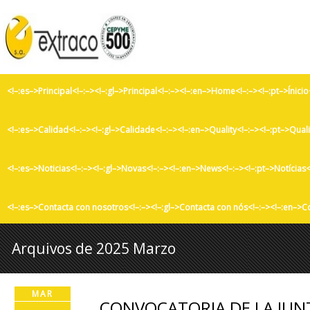
<!–:es–>Principal<!–:–><!–:gl–>Principal<!–:–><!–:en–>Home<!–:–><!–:pt–>Ínicio
<!–:es–>Calidad<!–:–><!–:gl–>Calidade<!–:–><!–:en–>Quality<!–:–><!–:pt–>Qual
<!–:es–>Noticias<!–:–><!–:gl–>Novas<!–:–><!–:en–>News<!–:–><!–:pt–>Notícias<
<!–:es–>Contacta con nosotros<!–:–><!–:gl–>Contacta con nós<!–:–><!–:en–>C
Arquivos de 2025 Marzo
MAR
CONVOCATORIA DE LA JUN