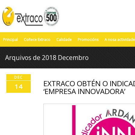
Principal
Coñece Extraco
Calidade
Promocións
A nosa actividade
Arquivos de 2018 Decembro
DEC
EXTRACO OBTÉN O INDIC
14
‘EMPRESA INNOVADORA’