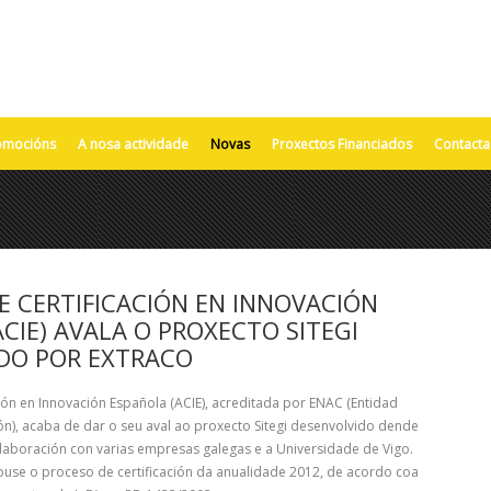
omocións
A nosa actividade
Novas
Proxectos Financiados
Contacta
E CERTIFICACIÓN EN INNOVACIÓN
CIE) AVALA O PROXECTO SITEGI
DO POR EXTRACO
ción en Innovación Española (ACIE), acreditada por ENAC (Entidad
ón), acaba de dar o seu aval ao proxecto Sitegi desenvolvido dende
laboración con varias empresas galegas e a Universidade de Vigo.
use o proceso de certificación da anualidade 2012, de acordo coa