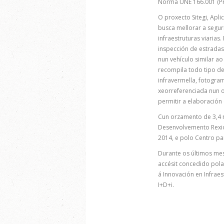
Norma UNE 166.001 (Pr
O proxecto Sitegi, Apli
busca mellorar a segu
infraestruturas viarias
inspección de estrada
nun vehículo similar ao
recompila todo tipo de
infravermella, fotogra
xeorreferenciada nun o
permitir a elaboración 
Cun orzamento de 3,4 m
Desenvolvemento Rexio
2014, e polo Centro pa
Durante os últimos me
accésit concedido pola
á Innovación en Infrae
I+D+i.