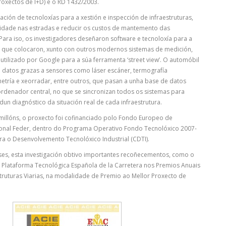
oxectos de I+D) e o RD 1432/2003.
cación de tecnoloxías para a xestión e inspección de infraestruturas,
ridade nas estradas e reducir os custos de mantemento das
. Para iso, os investigadores deseñaron software e tecnoloxía para a
s que colocaron, xunto con outros modernos sistemas de medición,
 utilizado por Google para a súa ferramenta ‘street view’. O automóbil
 datos grazas a sensores como láser escáner, termografía
metría e xeorradar, entre outros, que pasan a unha base de datos
rdenador central, no que se sincronizan todos os sistemas para
dun diagnóstico da situación real de cada infraestrutura.
illóns, o proxecto foi cofinanciado polo Fondo Europeo de
nal Feder, dentro do Programa Operativo Fondo Tecnolóxico 2007-
ra o Desenvolvemento Tecnolóxico Industrial (CDTI).
ses, esta investigación obtivo importantes recoñecementos, como o
 Plataforma Tecnológica Española de la Carretera nos Premios Anuais
struturas Viarias, na modalidade de Premio ao Mellor Proxecto de