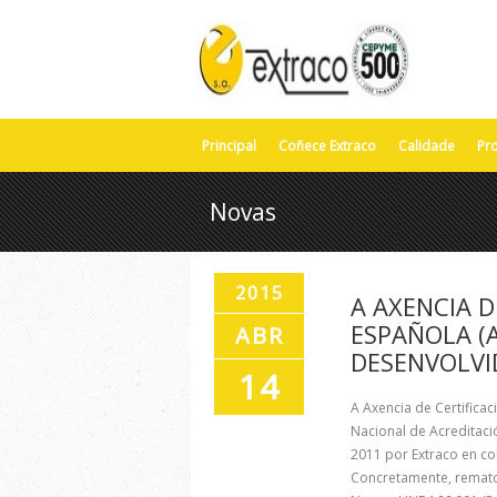
Principal
Coñece Extraco
Calidade
Pr
Novas
2015
A AXENCIA D
ESPAÑOLA (A
ABR
DESENVOLVI
14
A Axencia de Certifica
Nacional de Acreditaci
2011 por Extraco en co
Concretamente, remato