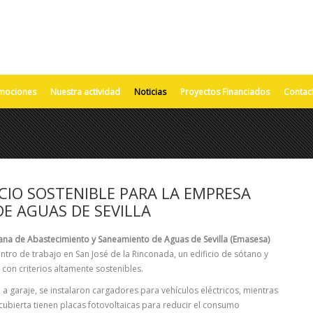
mociones
Nuestra actividad
Noticias
Proyectos Financiados
Contac
CIO SOSTENIBLE PARA LA EMPRESA
E AGUAS DE SEVILLA
na de Abastecimiento y Saneamiento de Aguas de Sevilla
(Emasesa)
tro de trabajo en San José de la Rinconada, un edificio de sótano y
con criterios altamente sostenibles.
 a garaje, se instalaron cargadores para vehículos eléctricos, mientras
 cubierta tienen placas fotovoltaicas para reducir el consumo