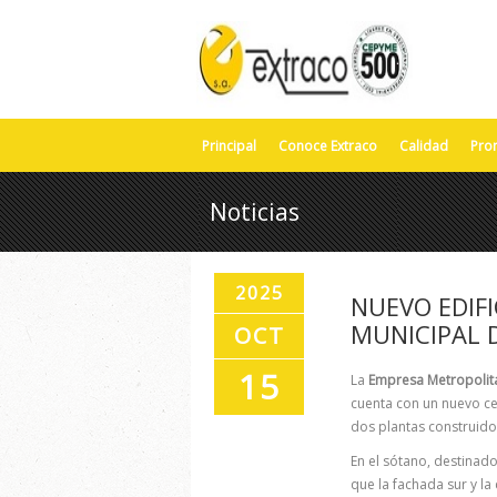
Principal
Conoce Extraco
Calidad
Pro
Noticias
2025
NUEVO EDIFI
MUNICIPAL D
OCT
15
La
Empresa Metropolita
cuenta con un nuevo cen
dos plantas construido 
En el sótano, destinado
que la fachada sur y la