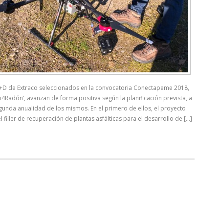
I+D de Extraco seleccionados en la convocatoria Conectapeme 2018,
‘Geo4Radón’, avanzan de forma positiva según la planificación prevista, a
egunda anualidad de los mismos. En el primero de ellos, el proyecto
el filler de recuperación de plantas asfálticas para el desarrollo de [...]