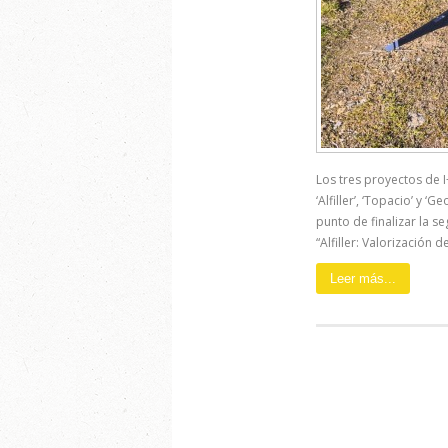
Los tres proyectos de 
‘Alfiller’, ‘Topacio’ y 
punto de finalizar la s
“Alfiller: Valorización d
Leer más...