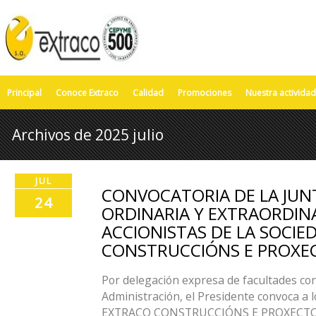
Principal
Conoce Extraco
Calidad
Promociones
Nuestra actividad
Archivos de 2025 julio
JUL
CONVOCATORIA DE LA JUN
24
ORDINARIA Y EXTRAORDIN
ACCIONISTAS DE LA SOCIE
CONSTRUCCIÓNS E PROXECT
Por delegación expresa de facultades con
Administración, el Presidente convoca a l
EXTRACO CONSTRUCCIÓNS E PROXECTOS, S