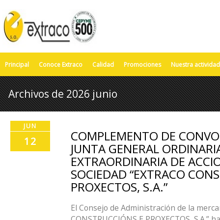
Principal
Conoce Extraco
Calidad
Promociones
Nuestra actividad
Archivos de 2026 junio
JUN
COMPLEMENTO DE CONVOC
12
JUNTA GENERAL ORDINARI
EXTRAORDINARIA DE ACCIO
SOCIEDAD “EXTRACO CONS
PROXECTOS, S.A.”
El Consejo de Administración de la merc
CONSTRUCCIÓNS E PROXECTOS, S.A.” ha re