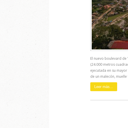
El nuevo boulevard de
(24.000 metros cuadrad
ejecutada en su mayor p
de un malecón, muelle t
Leer más...