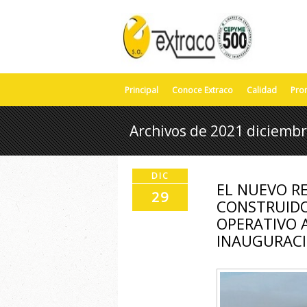
Principal
Conoce Extraco
Calidad
Pro
Archivos de 2021 diciemb
DIC
EL NUEVO RE
29
CONSTRUID
OPERATIVO A
INAUGURAC