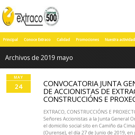
Principal
Conoce Extraco
Calidad
Promociones
Nuestra actividad
Archivos de 2019 mayo
MAY
CONVOCATORIA JUNTA GE
24
DE ACCIONISTAS DE EXTRA
CONSTRUCCIÓNS E PROXEC
EXTRACO, CONSTRUCCIÓNS E PROXECTOS, 
Señores Accionistas a la Junta General O
el domicilio social sito en Camiño da Ci
(Ourense), el día 27 de Junio de 2019, en