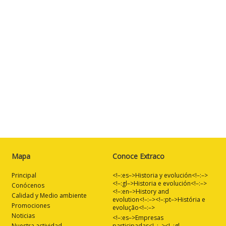
Mapa
Conoce Extraco
Principal
<!–:es–>Historia y evolución<!–:–>
<!–:gl–>Historia e evolución<!–:–>
Conócenos
<!–:en–>History and
Calidad y Medio ambiente
evolution<!–:–><!–:pt–>História e
Promociones
evolução<!–:–>
Noticias
<!–:es–>Empresas
Nuestra actividad
participadas<!–:–><!–:gl–