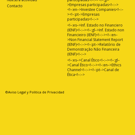
>Empresas participadas<!–:–>
Contacto
<!–:en–>Investee Companies<!–:–
><!–:pt–>Empresas
participadas<!–:–>
<!–:es–>Inf. Estado no Financiero
(IENF)<!–:–><!–:gl–>Inf. Estado non
Financieiro (IENF)<!–:–><!–:en–
>Non Financial Statement Report
(IENF)<!–:–><!–:pt–>Relatório de
Demonstração Não Financeira
(IENF)<!–:–>
<!–:es–>Canal Ético<!–:–><!–:gl–
>Canal Ético<!–:–><!–:en–>Ethics
Channel<!–:–><!–:pt–>Canal de
Ética<!–:–>
©Aviso Legal y Politica de Privacidad