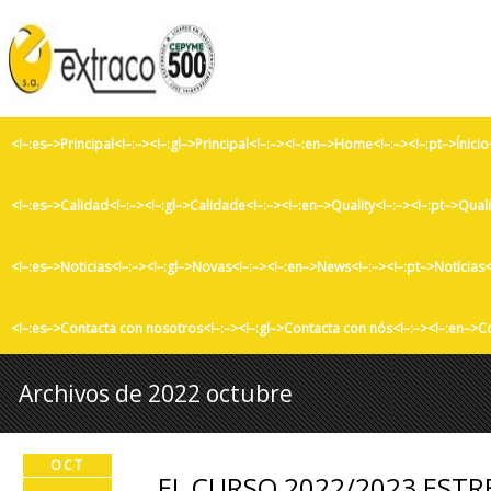
<!–:es–>Principal<!–:–><!–:gl–>Principal<!–:–><!–:en–>Home<!–:–><!–:pt–>Ínicio
<!–:es–>Calidad<!–:–><!–:gl–>Calidade<!–:–><!–:en–>Quality<!–:–><!–:pt–>Qual
<!–:es–>Noticias<!–:–><!–:gl–>Novas<!–:–><!–:en–>News<!–:–><!–:pt–>Notícias<
<!–:es–>Contacta con nosotros<!–:–><!–:gl–>Contacta con nós<!–:–><!–:en–>C
Archivos de 2022 octubre
OCT
EL CURSO 2022/2023 ESTR