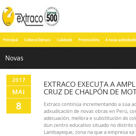
Principal
Coñece Extraco
Calidade
Promocións
A nosa actividade
Novas
2017
EXTRACO EXECUTA A AMPL
CRUZ DE CHALPÓN DE MOT
MAI
8
Extraco continúa incrementando a súa ac
adxudicación de novas obras en Perú, co
adecuación, mellora e substitución do co
dun centro educativo situado no distrito
Lambayeque, zona na que a empresa xa l