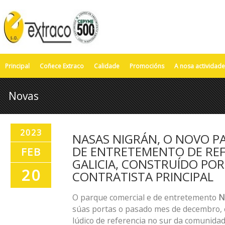
Principal
Coñece Extraco
Calidade
Promocións
A nosa actividade
Novas
2023
NASAS NIGRÁN, O NOVO P
DE ENTRETEMENTO DE REF
FEB
GALICIA, CONSTRUÍDO PO
20
CONTRATISTA PRINCIPAL
O parque comercial e de entretemento
N
súas portas o pasado mes de decembro, 
lúdico de referencia no sur da comunida