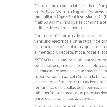
O novo centro comercial, situado no Par
de Porto do Molle, en Nigrán (Pontevedr
Inmobiliario López Real Inversiones 21 (
máis 60.000 m2, nos que se combina a of
lúdica e de esparexemento.
Conta con 1000 prazas de aparcamento, 
vehículos eléctricos e unha superficie co
distribuída en dúas plantas, que acollen
alimentación, deporte, moda, fogar e lec
EXTRACO
foi a empresa contratista princ
comercial, ocupándose de toda a obra civi
de edificación: ademais de acometer os 
urbanización da parcela (incluíndo beira
das cimentacións; acometeu as instalaci
fontanería, os traballos de impermeabiliz
tabiquerías, alicatados e carpinterías dos
parte dos escaparates das tendas.
A maiores, a empresa tamén participou 