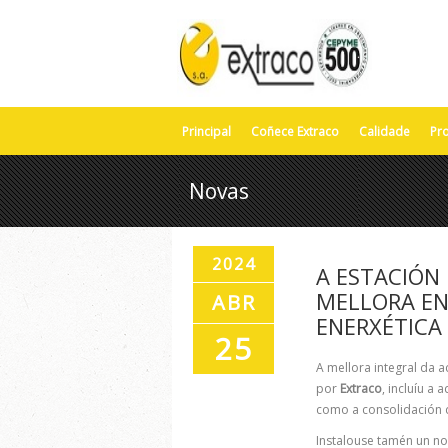
Principal
Coñece Extraco
Calidade
Pr
Novas
2024
A ESTACIÓN
MELLORA EN 
ABR
ENERXÉTICA
25
A mellora integral da 
por
Extraco
, incluíu a
como a consolidación d
Instalouse tamén un no