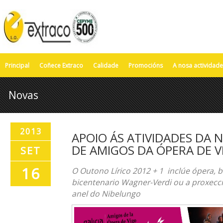
Principal
Coñece Extraco
Calidade
Promocións
A nosa actividade
Novas
2013
APOIO ÁS ATIVIDADES DA
DE AMIGOS DA ÓPERA DE V
SET
16
O Outono Lírico 2012 + 1 inclúe ópera, b
bicentenario Wagner-Verdi ou a proxecc
anel do Nibelungo