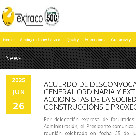
Home
Getting to know Extraco
Quality
Promotions
Our activity
News
2025
ACUERDO DE DESCONVOCAT
GENERAL ORDINARIA Y EX
JUN
ACCIONISTAS DE LA SOCIE
26
CONSTRUCCIÓNS E PROXECT
Por delegación expresa de facultades
Administración, el Presidente comunica a
reunión celebrada en fecha 25 de j