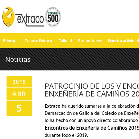
Principal
Conoce Extraco
Calidad
Promociones
Nuestra actividad
Noticias
2019
PATROCINIO DE LOS V EN
ENXEÑERÍA DE CAMIÑOS 2
ABR
5
Extraco
ha querido sumarse a la celebración de
Demarcación de Galicia del Colexio de Enxeñei
lo ha hecho con un apoyo directo colaborando 
Encontros de Enxeñería de Camiños 201
durante todo el 2019.