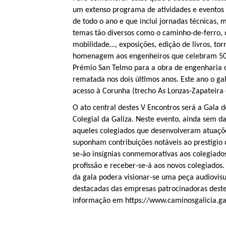
um extenso programa de atividades e eventos 
de todo o ano e que inclui jornadas técnicas, 
temas tão diversos como o caminho-de-ferro,
mobilidade…, exposições, edição de livros, tor
homenagem aos engenheiros que celebram 50 a
Prémio San Telmo para a obra de engenharia ci
rematada nos dois últimos anos. Este ano o ga
acesso à Corunha (trecho As Lonzas-Zapateira e
O ato central destes V Encontros será a Gala
Colegial da Galiza. Neste evento, ainda sem 
aqueles colegiados que desenvolveram atuaçõe
suponham contribuições notáveis ao prestígio d
se-ão insígnias conmemorativas aos colegiad
profissão e receber-se-á aos novos colegiado
da gala podera visionar-se uma peça audiovis
destacadas das empresas patrocinadoras dest
informação em https://www.caminosgalicia.ga