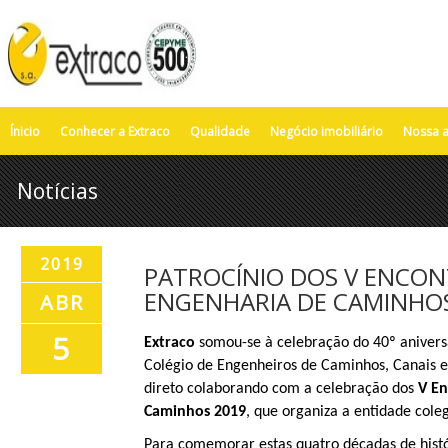
Ínicio
Conhecer a Extraco
Qualidade
Negócio imobiliário
Nossa a
Notícias
2019
PATROCÍNIO DOS V ENCON
ENGENHARIA DE CAMINHO
ABR
5
Extraco
somou-se à celebração do 40º anivers
Colégio de Engenheiros de Caminhos, Canais e
direto colaborando com a celebração dos
V En
Caminhos 2019
, que organiza a entidade cole
Para comemorar estas quatro décadas de histó