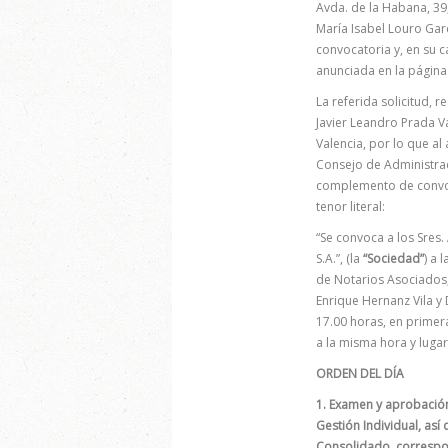
Avda. de la Habana, 39,
María Isabel Louro Garc
convocatoria y, en su c
anunciada en la página
La referida solicitud, 
Javier Leandro Prada Va
Valencia, por lo que al
Consejo de Administra
complemento de convocat
tenor literal:
“Se convoca a los Sre
S.A.”, (la
“Sociedad”
) a 
de Notarios Asociados,
Enrique Hernanz Vila y 
17.00 horas, en primera
a la misma hora y lugar
ORDEN DEL DÍA
1. Examen y aprobación
Gestión Individual, as
Consolidado, correspon