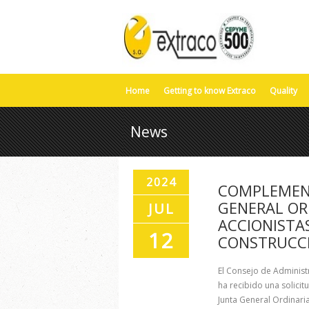
Home
Getting to know Extraco
Quality
News
2024
COMPLEMENT
GENERAL OR
JUL
ACCIONISTA
12
CONSTRUCCIÓ
El Consejo de Administ
ha recibido una solici
Junta General Ordinari