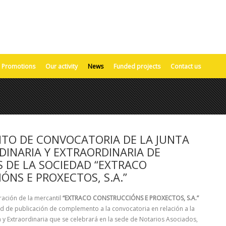
Promotions
Our activity
News
Funded projects
Contact us
O DE CONVOCATORIA DE LA JUNTA
DINARIA Y EXTRAORDINARIA DE
S DE LA SOCIEDAD “EXTRACO
NS E PROXECTOS, S.A.”
ración de la mercantil
“EXTRACO CONSTRUCCIÓNS E PROXECTOS, S.A.”
tud de publicación de complemento a la convocatoria en relación a la
a y Extraordinaria que se celebrará en la sede de Notarios Asociados,