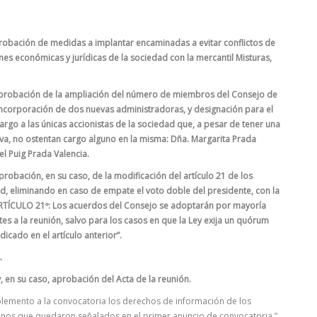
aprobación de medidas a implantar encaminadas a evitar conflictos de
ones económicas y jurídicas de la sociedad con la mercantil Misturas,
 aprobación de la ampliación del número de miembros del Consejo de
incorporación de dos nuevas administradoras, y designación para el
go a las únicas accionistas de la sociedad que, a pesar de tener una
tiva, no ostentan cargo alguno en la misma: Dña. Margarita Prada
el Puig Prada Valencia.
robación, en su caso, de la modificación del artículo 21 de los
ad, eliminando en caso de empate el voto doble del presidente, con la
ARTÍCULO 21º: Los acuerdos del Consejo se adoptarán por mayoría
tes a la reunión, salvo para los casos en que la Ley exija un quórum
ndicado en el artículo anterior”.
.
y, en su caso, aprobación del Acta de la reunión.
plemento a la convocatoria los derechos de información de los
minos que quedaron señalados en el primer anuncio de convocatoria.”