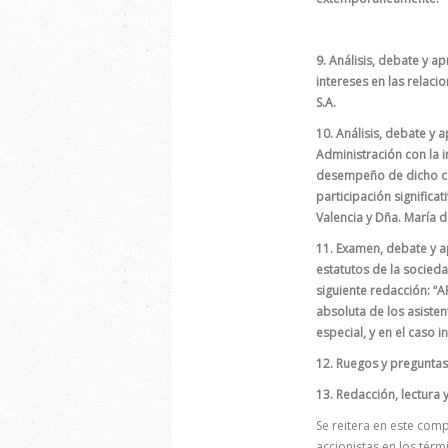
9. Análisis, debate y 
intereses en las relaci
S.A.
10. Análisis, debate y
Administración con la 
desempeño de dicho car
participación significa
Valencia y Dña. María d
11. Examen, debate y ap
estatutos de la socied
siguiente redacción: “
absoluta de los asisten
especial, y en el caso i
12. Ruegos y preguntas
13. Redacción, lectura 
Se reitera en este com
accionistas en los tér