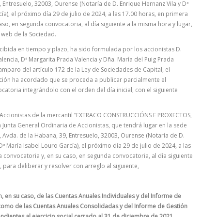
 Entresuelo, 32003, Ourense (Notaría de D. Enrique Hernanz Vila y Dª
ía), el próximo día 29 de julio de 2024, a las 17.00 horas, en primera
aso, en segunda convocatoria, al día siguiente a la misma hora y lugar,
 web de la Sociedad.
recibida en tiempo y plazo, ha sido formulada por los accionistas D.
lencia, Dª Margarita Prada Valencia y Dña. María del Puig Prada
 amparo del artículo 172 de la Ley de Sociedades de Capital, el
ción ha acordado que se proceda a publicar parcialmente el
oria integrándolo con el orden del día inicial, con el siguiente
s. Accionistas de la mercantil “EXTRACO CONSTRUCCIÓNS E PROXECTOS,
la Junta General Ordinaria de Accionistas, que tendrá lugar en la sede
 Avda. de la Habana, 39, Entresuelo, 32003, Ourense (Notaría de D.
Dª María Isabel Louro García), el próximo día 29 de julio de 2024, a las
 convocatoria y, en su caso, en segunda convocatoria, al día siguiente
, para deliberar y resolver con arreglo al siguiente,
, en su caso, de las Cuentas Anuales Individuales y del Informe de
í como de las Cuentas Anuales Consolidadas y del Informe de Gestión
dientes al ejercicio social cerrado al 31 de diciembre de 2021.