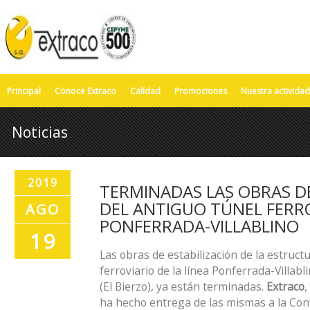
Principal
Conoce Extraco
Calidad
Promociones
Nuestra actividad
Noticias
2019
TERMINADAS LAS OBRAS DE
DEL ANTIGUO TÚNEL FERR
AGO
PONFERRADA-VILLABLINO
19
Las obras de estabilización de la estruct
ferroviario de la línea Ponferrada-Villab
(El Bierzo), ya están terminadas.
Extraco
,
ha hecho entrega de las mismas a la Con