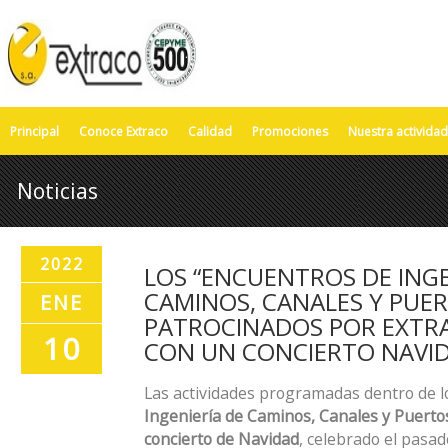
Principal
Conoce Extraco
Calidad
Promociones
Nuestra actividad
Noticias
2022
LOS “ENCUENTROS DE INGE
CAMINOS, CANALES Y PUER
ENE
PATROCINADOS POR EXTRA
10
CON UN CONCIERTO NAVI
Las actividades programadas dentro de l
Ingeniería de Caminos, Canales y Puerto
concierto de Navidad
, celebrado el pasad