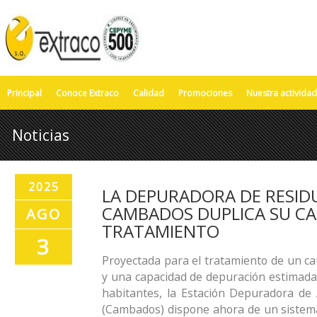
Principal
Conoce Extraco
Calidad
Promociones
Nuestra actividad
Noticias
2025
LA DEPURADORA DE RESID
CAMBADOS DUPLICA SU CA
AGO
TRATAMIENTO
3
Proyectada para el tratamiento de un ca
y una capacidad de depuración estimada
habitantes, la Estación Depuradora de
(Cambados) dispone ahora de un sistema