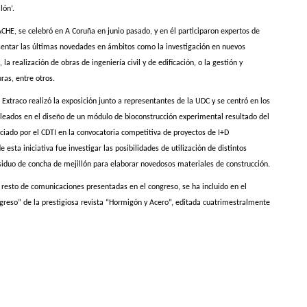
lón’.
ACHE, se celebró en A Coruña en junio pasado, y en él participaron expertos de
sentar las últimas novedades en ámbitos como la investigación en nuevos
la realización de obras de ingeniería civil y de edificación, o la gestión y
as, entre otros.
Extraco realizó la exposición junto a representantes de la UDC y se centró en los
eados en el diseño de un módulo de bioconstrucción experimental resultado del
nciado por el CDTI en la convocatoria competitiva de proyectos de I+D
e esta iniciativa fue investigar las posibilidades de utilización de distintos
siduo de concha de mejillón para elaborar novedosos materiales de construcción.
l resto de comunicaciones presentadas en el congreso, se ha incluido en el
reso” de la prestigiosa revista “Hormigón y Acero”, editada cuatrimestralmente