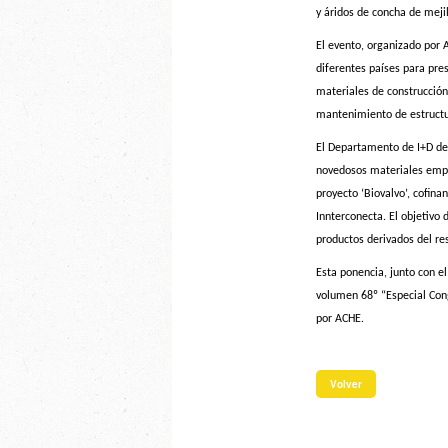
y áridos de concha de mejil
El evento, organizado por 
diferentes países para pre
materiales de construcción, 
mantenimiento de estructur
El Departamento de I+D de 
novedosos materiales empl
proyecto ‘Biovalvo’, cofina
Innterconecta. El objetivo d
productos derivados del re
Esta ponencia, junto con e
volumen 68º “Especial Cong
por ACHE.
Volver