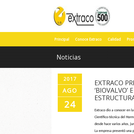
Principal
Conoce Extraco
Calidad
Pro
Noticias
2017
EXTRACO PR
‘BIOVALVO’
AGO
ESTRUCTURA
24
Extraco dio a conocer en l
Científico-técnica del Horm
desde hace varios años, ju
La empresa presentó una p