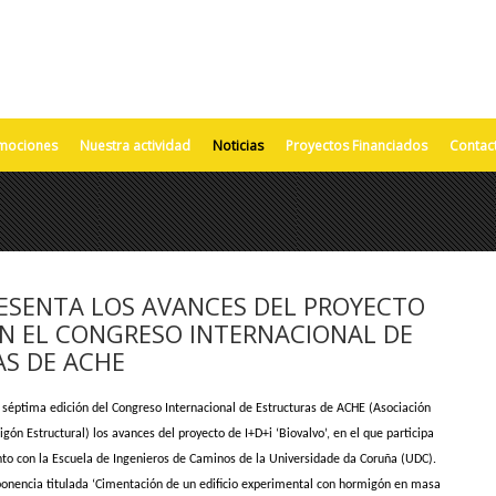
mociones
Nuestra actividad
Noticias
Proyectos Financiados
Contac
ESENTA LOS AVANCES DEL PROYECTO
 EN EL CONGRESO INTERNACIONAL DE
S DE ACHE
a séptima edición del Congreso Internacional de Estructuras de ACHE (Asociación
igón Estructural) los avances del proyecto de I+D+i ‘Biovalvo’, en el que participa
nto con la Escuela de Ingenieros de Caminos de la Universidade da Coruña (UDC).
onencia titulada ‘Cimentación de un edificio experimental con hormigón en masa