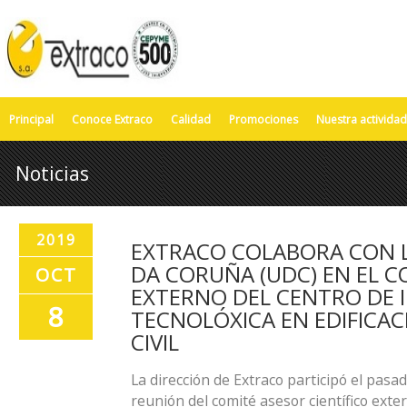
Principal
Conoce Extraco
Calidad
Promociones
Nuestra actividad
Noticias
2019
EXTRACO COLABORA CON L
DA CORUÑA (UDC) EN EL C
OCT
EXTERNO DEL CENTRO DE 
8
TECNOLÓXICA EN EDIFICAC
CIVIL
La dirección de Extraco participó el pas
reunión del comité asesor científico exte