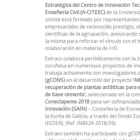
Estratégica del Centro de Innovación Tecn
Enxeñería Civil (A-CITEEC)
de la Universi
comité está formado por representantes 
empresariales de reconocido prestigio, vi
científicas de la agrupación, asesorando
la misma para reforzar el vínculo con el t
colaboración en materia de I+D.
Extraco colabora periódicamente con la in
coruñesa en numerosos proyectos de inv
trabaja activamente con investigadores 
(gCONS)
en el desarrollo del proyecto
‘
Alf
recuperación de plantas asfálticas para 
de base cemento
’,
seleccionado en la con
Conectapeme 2018
para ser cofinanciado
Innovación (GAIN
)
– Consellería de Econ
la Xunta de Galicia, a través del Fondo E
(FEDER). (Ref. IN852A 2018/39).
Extraco también ha participado con gCON