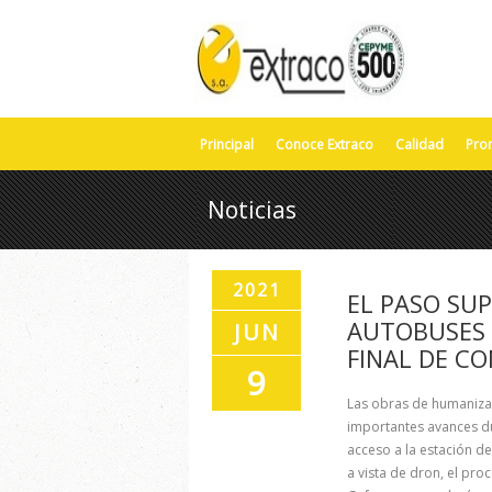
Principal
Conoce Extraco
Calidad
Pro
Noticias
2021
EL PASO SUP
AUTOBUSES 
JUN
FINAL DE C
9
Las obras de humaniza
importantes avances d
acceso a la estación d
a vista de dron, el pr