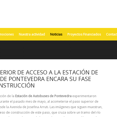
mociones
Nuestra actividad
Noticias
Proyectos Financiados
Contac
ERIOR DE ACCESO A LA ESTACIÓN DE
DE PONTEVEDRA ENCARA SU FASE
ONSTRUCCIÓN
ción de la
Estación de Autobuses de Pontevedra
experimentaron
urante el pasado mes de mayo, al acometerse el paso superior de
esde la Avenida de Josefina Arruti. Las imágenes que siguen muestran,
oceso de construcción de este paso, que cruza sobre un tramo del río