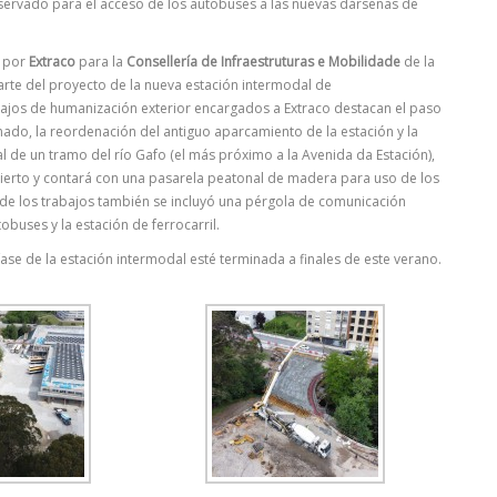
ervado para el acceso de los autobuses a las nuevas dársenas de
s por
Extraco
para la
Consellería de Infraestruturas e Mobilidade
de la
arte del proyecto de la nueva estación intermodal de
bajos de humanización exterior encargados a Extraco destacan el paso
ado, la reordenación del antiguo aparcamiento de la estación y la
l de un tramo del río Gafo (el más próximo a la Avenida da Estación),
erto y contará con una pasarela peatonal de madera para uso de los
o de los trabajos también se incluyó una pérgola de comunicación
obuses y la estación de ferrocarril.
fase de la estación intermodal esté terminada a finales de este verano.